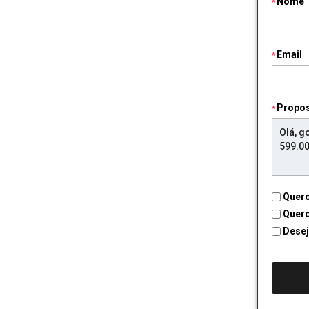
Nome
Email
Propo
Quero
Quero