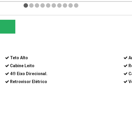
Teto Alto
A
Cabine Leito
R
4® Eixo Direcional.
C
Retrovisor Elétrico
V