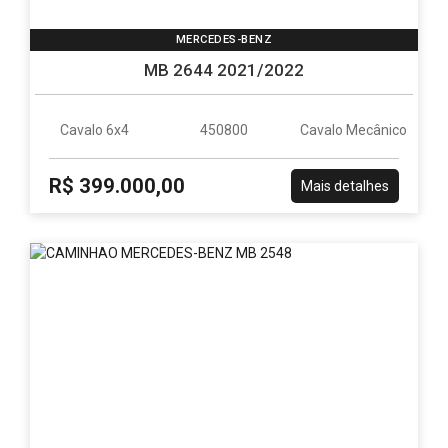
Mirim
Mirim
em
-
MERCEDES-BENZ
São
Paulo
MB 2644 2021/2022
SP
sempre
com
ótimos
Cavalo 6x4
450800
Cavalo Mecânico
preços
e
R$ 399.000,00
poder
Mais detalhes
de
negociação.
Parceiro
Caminhões
e
Carretas
desde
maio
2017.